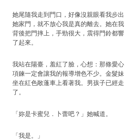
她尾隨我走到門口，好像沒親眼看我步出
她家門，就不放心我是真的離去。她在我
背後把門摔上，手勁很大，震得門鈴都響
了起來。
我站在陽臺，羞紅了臉，心想：那條愛心
項鍊一定會讓我的報導增色不少。金髮妹
坐在紅色敞蓬車上看著我。男孩子已經走
了。
「妳是卡蜜兒．卜蕾吧？」她喊道。
「我是。」