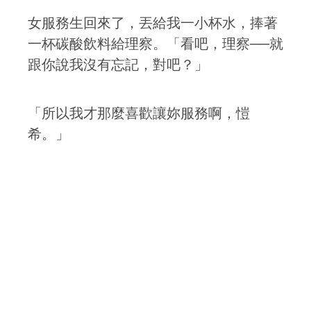
女服務生回來了，丟給我一小杯水，捧著
一杯碳酸飲料給理察。「看吧，理察──就
跟你說我沒有忘記，對吧？」
「所以我才那麼喜歡讓妳服務啊，愷
希。」