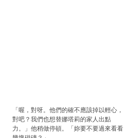
「喔，對呀。他們的確不應該掉以輕心，
對吧？我們也想替娜塔莉的家人出點
力。」他稍做停頓。「妳要不要過來看看
幾塊磁磚？」