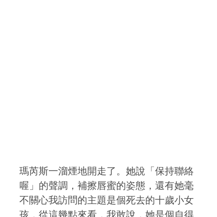
瑪芮斯一溜煙地開走了。她說「保持聯絡
喔」的聲調，補擦唇蜜的姿態，還有她毫
不關心我訪問的主題是個死去的十歲小女
孩，從這幾點來看，我敢說，她是個自得