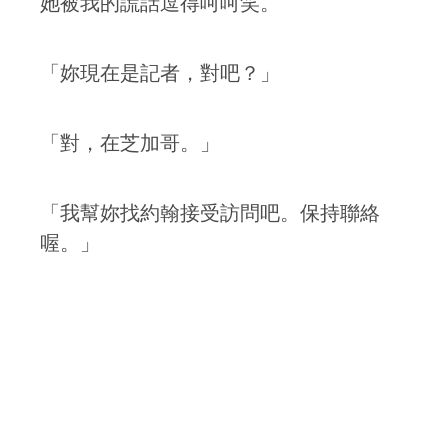
她被我的謊話逗得呵呵笑。
「妳現在是記者，對吧？」
「對，在芝加哥。」
「我幫妳找約翰接受訪問吧。保持聯絡
喔。」