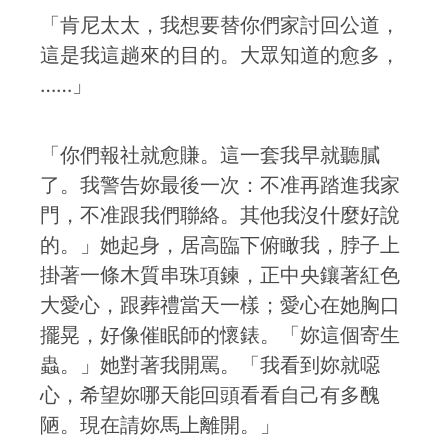
「肯尼太太，我想要替你們家討回公道，
這是我這趟來的目的。大眾知道的愈多，
……」
「你們報社就愈賺。這一套我早就聽膩
了。我警告妳最後一次：不准再踏進我家
門，不准跟我們聯絡。其他我沒什麼好說
的。」她起身，居高臨下俯瞰我，脖子上
掛著一條木質串珠項鍊，正中央鑲著紅色
大愛心，跟葬禮當天一樣；愛心在她胸口
擺晃，好像催眠師的懷錶。「妳這個寄生
蟲。」她對著我開罵。「我看到妳就噁
心，希望妳哪天能回頭看看自己有多醜
陋。現在請妳馬上離開。」