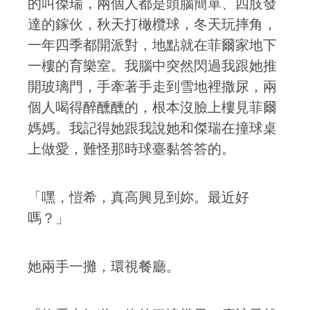
的叫傑瑞，兩個人都是頭腦簡單、四肢發
達的鎵伙，秋天打橄欖球，冬天玩摔角，
一年四季都開派對，地點就在菲爾家地下
一樓的育樂室。我腦中突然閃過我跟她推
開玻璃門，手牽著手走到雪地裡撒尿，兩
個人喝得醉醺醺的，根本沒臉上樓見菲爾
媽媽。我記得她跟我說她和傑瑞在撞球桌
上做愛，難怪那時球臺黏答答的。
「嘿，愷希，真高興見到妳。最近好
嗎？」
她兩手一攤，環視餐廳。