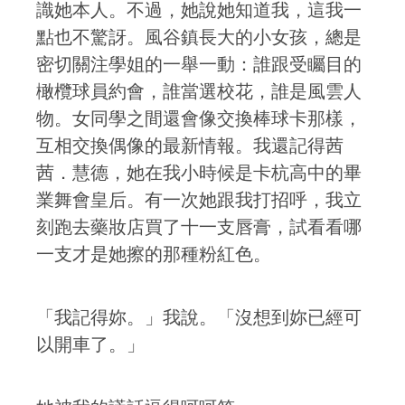
識她本人。不過，她說她知道我，這我一
點也不驚訝。風谷鎮長大的小女孩，總是
密切關注學姐的一舉一動：誰跟受矚目的
橄欖球員約會，誰當選校花，誰是風雲人
物。女同學之間還會像交換棒球卡那樣，
互相交換偶像的最新情報。我還記得茜
茜．慧德，她在我小時候是卡杭高中的畢
業舞會皇后。有一次她跟我打招呼，我立
刻跑去藥妝店買了十一支唇膏，試看看哪
一支才是她擦的那種粉紅色。
「我記得妳。」我說。「沒想到妳已經可
以開車了。」