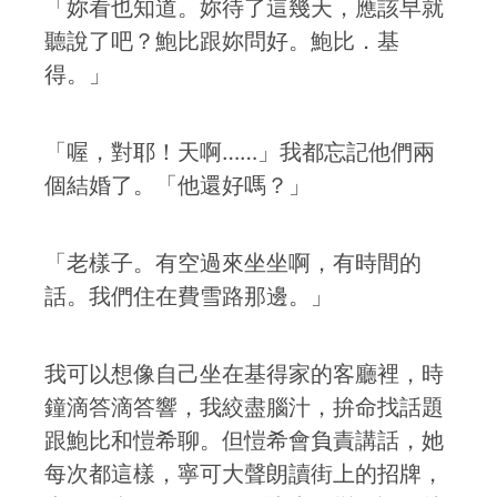
「妳看也知道。妳待了這幾天，應該早就
聽說了吧？鮑比跟妳問好。鮑比．基
得。」
「喔，對耶！天啊……」我都忘記他們兩
個結婚了。「他還好嗎？」
「老樣子。有空過來坐坐啊，有時間的
話。我們住在費雪路那邊。」
我可以想像自己坐在基得家的客廳裡，時
鐘滴答滴答響，我絞盡腦汁，拚命找話題
跟鮑比和愷希聊。但愷希會負責講話，她
每次都這樣，寧可大聲朗讀街上的招牌，