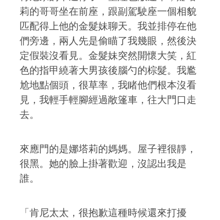
莉的哥哥坐在前座，跟副駕駛座一個相貌
匹配得上他的金髮妹聊天。我並排停在他
們旁邊，兩人先是偷瞄了我幾眼，然後決
定假裝沒看見。金髮妹突然開懷大笑，紅
色的指甲繞著大男孩後腦勺的棕髮。我尷
尬地點個頭，很草率，我睹他們根本沒看
見，我輕手輕腳經過敞篷車，往大門口走
去。
來應門的是娜塔莉的媽媽。屋子裡很靜，
很黑。她的臉上掛著歡迎，沒認出我是
誰。
「肯尼太太，很抱歉這種時候還來打擾