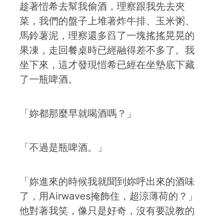
趁著愷希去幫我偷酒，理察跟我先去夾
菜，我們的盤子上堆著炸牛排、玉米粥、
馬鈴薯泥，理察還多舀了一塊搖搖晃晃的
果凍，走回餐桌時已經融得差不多了。我
坐下來，這才發現愷希已經在坐墊底下藏
了一瓶啤酒。
「妳都那麼早就喝酒嗎？」
「不過是瓶啤酒。」
「妳進來的時候我就聞到妳呼出來的酒味
了，用Airwaves掩飾住，超涼薄荷的？」
他對著我笑，像只是好奇，沒有要說教的