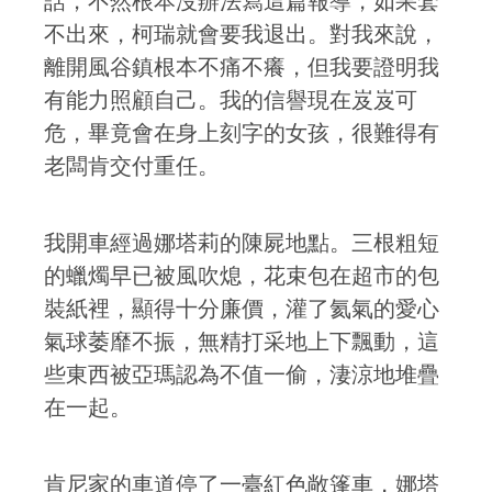
話，不然根本沒辦法寫這篇報導，如果套
不出來，柯瑞就會要我退出。對我來說，
離開風谷鎮根本不痛不癢，但我要證明我
有能力照顧自己。我的信譽現在岌岌可
危，畢竟會在身上刻字的女孩，很難得有
老闆肯交付重任。
我開車經過娜塔莉的陳屍地點。三根粗短
的蠟燭早已被風吹熄，花束包在超市的包
裝紙裡，顯得十分廉價，灌了氦氣的愛心
氣球萎靡不振，無精打采地上下飄動，這
些東西被亞瑪認為不值一偷，淒涼地堆疊
在一起。
肯尼家的車道停了一臺紅色敞篷車，娜塔