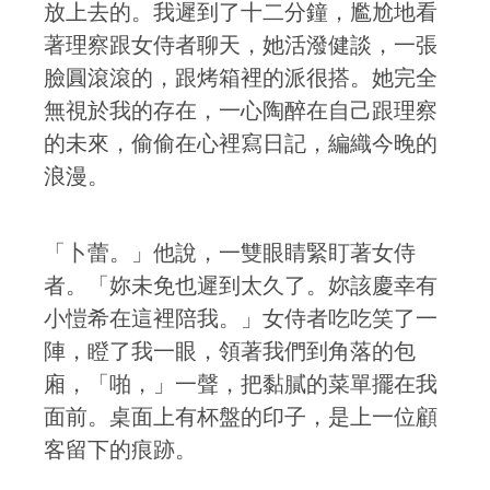
放上去的。我遲到了十二分鐘，尷尬地看
著理察跟女侍者聊天，她活潑健談，一張
臉圓滾滾的，跟烤箱裡的派很搭。她完全
無視於我的存在，一心陶醉在自己跟理察
的未來，偷偷在心裡寫日記，編織今晚的
浪漫。
「卜蕾。」他說，一雙眼睛緊盯著女侍
者。「妳未免也遲到太久了。妳該慶幸有
小愷希在這裡陪我。」女侍者吃吃笑了一
陣，瞪了我一眼，領著我們到角落的包
廂，「啪，」一聲，把黏膩的菜單擺在我
面前。桌面上有杯盤的印子，是上一位顧
客留下的痕跡。