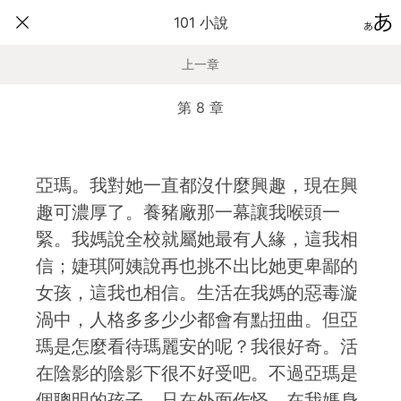
101 小說
上一章
第 8 章
亞瑪。我對她一直都沒什麼興趣，現在興
趣可濃厚了。養豬廠那一幕讓我喉頭一
緊。我媽說全校就屬她最有人緣，這我相
信；婕琪阿姨說再也挑不出比她更卑鄙的
女孩，這我也相信。生活在我媽的惡毒漩
渦中，人格多多少少都會有點扭曲。但亞
瑪是怎麼看待瑪麗安的呢？我很好奇。活
在陰影的陰影下很不好受吧。不過亞瑪是
個聰明的孩子，只在外面作怪，在我媽身