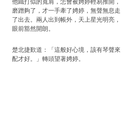
他鐵打似的寬肩，怎會被娉婷輕易推開，
磨蹭夠了，才一手牽了娉婷，無聲無息走
了出去。兩人出到帳外，天上星光明亮，
眼前豁然開朗。
楚北捷歎道：「這般好心境，該有琴聲來
配才好。」轉頭望著娉婷。