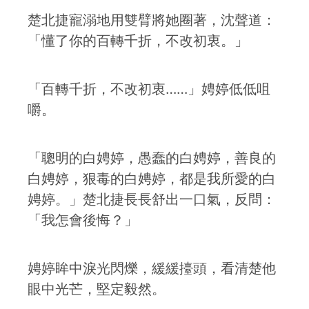
楚北捷寵溺地用雙臂將她圈著，沈聲道：
「懂了你的百轉千折，不改初衷。」
「百轉千折，不改初衷……」娉婷低低咀
嚼。
「聰明的白娉婷，愚蠢的白娉婷，善良的
白娉婷，狠毒的白娉婷，都是我所愛的白
娉婷。」楚北捷長長舒出一口氣，反問：
「我怎會後悔？」
娉婷眸中淚光閃爍，緩緩擡頭，看清楚他
眼中光芒，堅定毅然。