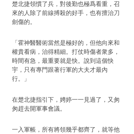
楚北捷領慣了兵，對後勤也極爲看重，召
來的人除了前線搏殺的好手，也有擅治刀
劍傷的。
「霍神醫醫術當然是極好的，但他向來和
權貴看病，治得精細。打仗時傷者衆多，
時間有急，最重要就是快。說到這個快
宇，只有專門跟著行軍的大夫才最內
行。」
在楚北捷指引下，娉婷一一見過了，又匆
匆趕去開軍事會議。
一入軍帳，所有將領幾乎都齊了，就等他