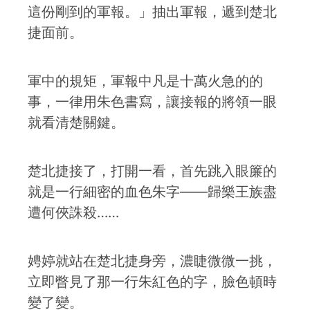
這份剛到的軍報。」抽出軍報，遞到楚北
捷面前。
軍中的規矩，軍報中凡是十萬火急的的
事，一律用朱色書寫，讓接報的將領一眼
就看清楚關鍵。
楚北捷接了，打開一看，首先跳入眼簾的
就是一行細密的血色朱字——歸樂王族盡
遭何俠誅殺……
娉婷就站在楚北捷身旁，濃睫微微一挑，
立即瞥見了那一行朱紅色的字，臉色頓時
變了變。