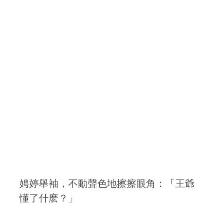
娉婷舉袖，不動聲色地擦擦眼角：「王爺
懂了什麽？」