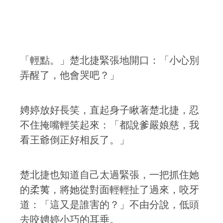
「輕點。」楚北捷緊張地開口：「小心別
弄醒了，他會哭吧？」
娉婷放好長笑，直起身子瞅著楚北捷，忍
不住掩嘴輕笑起來：「都說爹嚴娘慈，我
看王爺倒正好相反了。」
楚北捷也知道自己太過緊張，一把抓住她
的柔荑，將她從對面輕輕扯了過來，咬牙
道：「這又是誰害的？」不由分說，低頭
去咬娉婷小巧的耳垂。