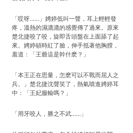
「哎呀……」娉婷低叫一聲，耳上輕輕發
疼，溫熱的濕漉漉的感覺傳了過來。原來
楚北捷咬了咬，旋即舌頭盤在上面舔了起
來。娉婷頓時紅了臉，伸手抵著他胸膛，
羞道：「王爺這是幹什麽？」
「本王正在思量，怎麽可以不戰而屈人之
兵。」楚北捷沈聲笑了，熱氣噴進娉婷耳
中：「王妃服輸嗎？」
「用牙咬人，勝之不武……」