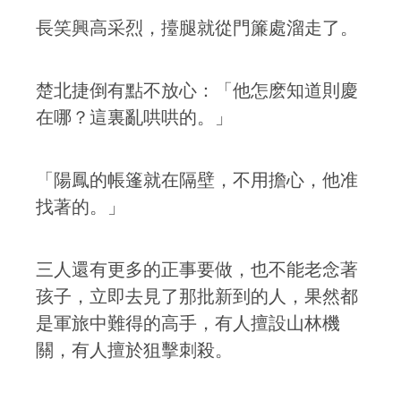
長笑興高采烈，擡腿就從門簾處溜走了。
楚北捷倒有點不放心：「他怎麽知道則慶
在哪？這裏亂哄哄的。」
「陽鳳的帳篷就在隔壁，不用擔心，他准
找著的。」
三人還有更多的正事要做，也不能老念著
孩子，立即去見了那批新到的人，果然都
是軍旅中難得的高手，有人擅設山林機
關，有人擅於狙擊刺殺。