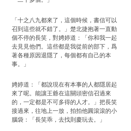
「十之八九都來了，這個時候，書信可以
召到這些就不錯了。」楚北捷抱著一直動
個不停的長笑，對娉婷道：「你和我一起
去見見他們。這些都是我從前的部下，爲
著各種原因退隱了，每個都有自己的本
事。」
娉婷道：「都說現在有本事的人都隱居起
來了呢。能讓王爺在這關頭密信召過來
的，一定都是不可多得的人才。」把長笑
接過來，往地上一放，拍拍他圓滾滾的小
腦袋：「長笑乖，去找則慶玩去。」