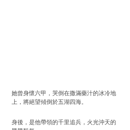
她曾身懷六甲，哭倒在撒滿藥汁的冰冷地
上，將絕望傾倒於五湖四海。
身後，是他帶領的千里追兵，火光沖天的