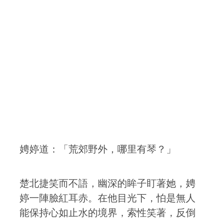
娉婷道：「荒郊野外，哪里有琴？」
楚北捷笑而不語，幽深的眸子盯著她，娉
婷一陣臉紅耳赤。在他目光下，怕是無人
能保持心如止水的境界，索性笑著，反倒