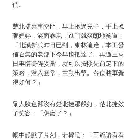
們。
楚北捷喜事臨門，早上抱過兒子，手上挽
著娉婷，滿面春風，進門就爽朗地笑道：
「北漠新兵昨日已到，東林這邊，本王發
信召集的老部下今早也抵達了。再過三兩
日事情籌備妥當，就可以按照先前定下的
策略，潛入雲常，主動出擊。各位將軍覺
得如何？」
衆人臉色卻沒有楚北捷那般好，楚北捷斂
了笑容：「怎麽了？」
帳中靜默了片刻，若韓道：「王爺請看看