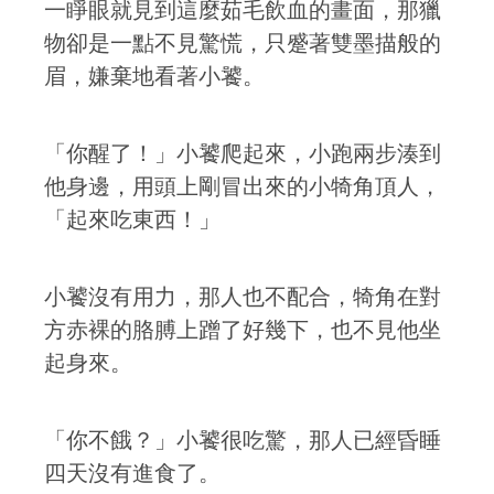
一睜眼就見到這麼茹毛飲血的畫面，那獵
物卻是一點不見驚慌，只蹙著雙墨描般的
眉，嫌棄地看著小饕。
「你醒了！」小饕爬起來，小跑兩步湊到
他身邊，用頭上剛冒出來的小犄角頂人，
「起來吃東西！」
小饕沒有用力，那人也不配合，犄角在對
方赤裸的胳膊上蹭了好幾下，也不見他坐
起身來。
「你不餓？」小饕很吃驚，那人已經昏睡
四天沒有進食了。