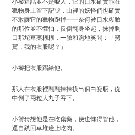
小饕這話並不是唬人，它的口水確實能在
獵物身上留下記號，山裡的妖怪們也確實
不敢讓它的獵物跑掉——奈何被口水糊臉
的那位並不懼怕，反倒翻身坐起，抹掉胸
口那坨草藥糊糊，一臉和煦地笑問：「勞
駕，我的衣服呢？」
小饕把衣服踢給他。
那人在衣服裡翻翻揀揀摸出個白瓷瓶，從
中倒了兩粒大丸子吞下。
小饕猜想他是在吃傷藥，便也懶得管他，
逕自趴回草堆邊上吃肉。