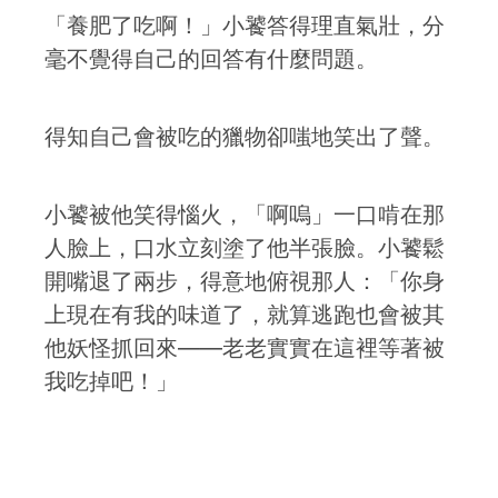
「養肥了吃啊！」小饕答得理直氣壯，分
毫不覺得自己的回答有什麼問題。
得知自己會被吃的獵物卻嗤地笑出了聲。
小饕被他笑得惱火，「啊嗚」一口啃在那
人臉上，口水立刻塗了他半張臉。小饕鬆
開嘴退了兩步，得意地俯視那人：「你身
上現在有我的味道了，就算逃跑也會被其
他妖怪抓回來——老老實實在這裡等著被
我吃掉吧！」