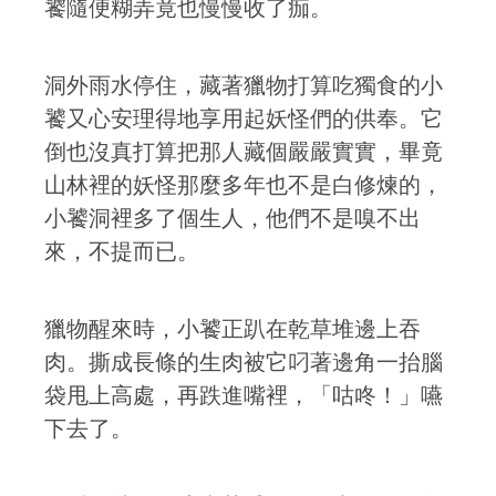
饕隨便糊弄竟也慢慢收了痂。
洞外雨水停住，藏著獵物打算吃獨食的小
饕又心安理得地享用起妖怪們的供奉。它
倒也沒真打算把那人藏個嚴嚴實實，畢竟
山林裡的妖怪那麼多年也不是白修煉的，
小饕洞裡多了個生人，他們不是嗅不出
來，不提而已。
獵物醒來時，小饕正趴在乾草堆邊上吞
肉。撕成長條的生肉被它叼著邊角一抬腦
袋甩上高處，再跌進嘴裡，「咕咚！」嚥
下去了。