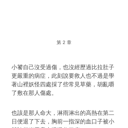
第 2 章
小饕自己沒受過傷，也沒經歷過比拉肚子
更嚴重的病症，此刻說要救人也不過是學
著山裡妖怪四處採了些常見草藥，胡亂嚼
了敷在那人傷處。
也該是那人命大，淋雨淋出的高熱在第二
日便退了下去，胸前一指深的血口子被小