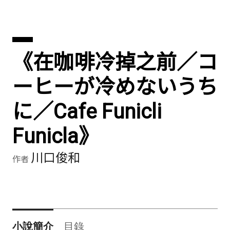
《在咖啡冷掉之前／コ
ーヒーが冷めないうち
に／Cafe Funicli
Funicla》
川口俊和
作者
小說簡介
目錄