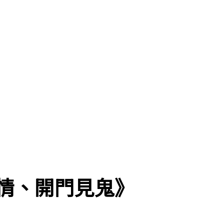
鬼情、開門見鬼》