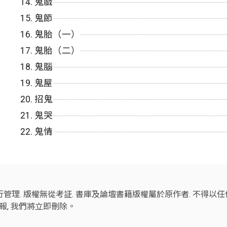
14.
鬼戲
15.
鬼節
16.
鬼胎（一）
17.
鬼胎（二）
18.
鬼腦
19.
鬼屋
20.
招鬼
21.
鬼哭
22.
鬼情
管理. 版權無從考証. 書庫及論壇書籍版權屬於原作者. 不得以
報, 我們將立即刪除。