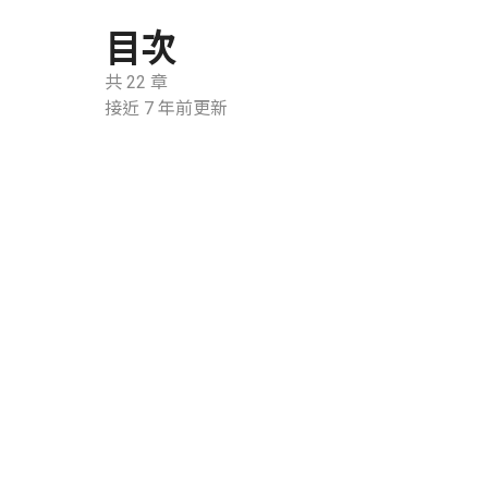
目次
共 22 章
接近 7 年前更新