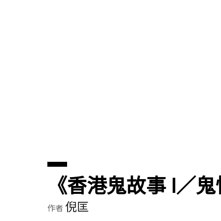
《香港鬼故事 I／
倪匡
作者