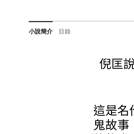
小說簡介
目錄
倪匡
這是名
鬼故事