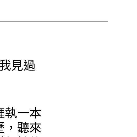
我見過
涯執一本
歷，聽來