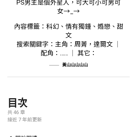
PS男主是個外星人，可大可小可男可
女→_→
內容標籤：科幻、情有獨鍾、婚戀、甜
文
搜索關鍵字：主角：周菁，達爾文 │
配角：…… │ 其它：
黃山山山山山
目次
共 46 章
接近 7 年前更新