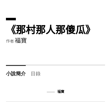
《那村那人那傻瓜》
福寶
作者
小說簡介
目錄
福寶